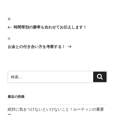
投
前
前
稿
の
時間帯別の勝率も合わせてお伝えします！
ナ
投
ビ
稿
次
次
ゲ
の
お金との付き合い方を考察する！
投
ー
稿
シ
ョ
ン
検
検
索
索:
最近の投稿
絶対に気をつけないといけないこと！ルーティンの重要