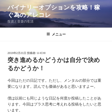
コ
バイナリーオプションを攻略！稼
ン
ぐ為のアレコレ
テ
ン
投資と音楽の生活
ツ
へ
メニュー
ス
キ
ッ
投
2019年2月21日
投稿者:
U-ICHI
プ
稿
突き進めるかどうかは自分で決め
日:
るかどうか！
今回はただの日記です。ただし、メンタルの部分では重
要になります。読んでも価値があると思いますよー。
僕は以前にも同じような日記を何度か投稿したことがあ
ります。今回はプラス思考に考えれる投稿をしたいと思
います。