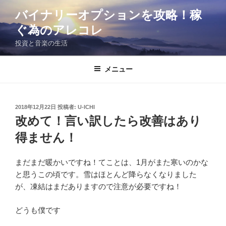
コ
バイナリーオプションを攻略！稼
ン
ぐ為のアレコレ
テ
ン
投資と音楽の生活
ツ
へ
メニュー
ス
キ
ッ
投
2018年12月22日
投稿者:
U-ICHI
プ
稿
改めて！言い訳したら改善はあり
日:
得ません！
まだまだ暖かいですね！てことは、1月がまた寒いのかな
と思うこの頃です。雪はほとんど降らなくなりました
が、凍結はまだありますので注意が必要ですね！
どうも僕です