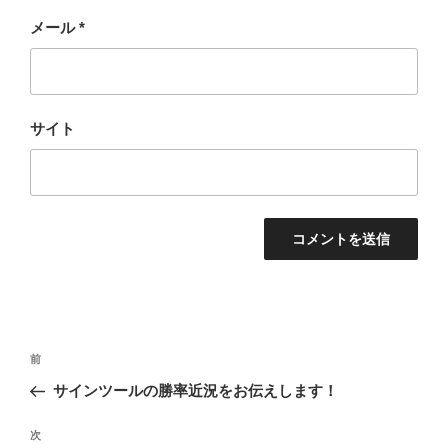
メール
*
サイト
投
前
前
稿
の
サインツールの勝率近況をお伝えします！
ナ
投
ビ
稿
次
次