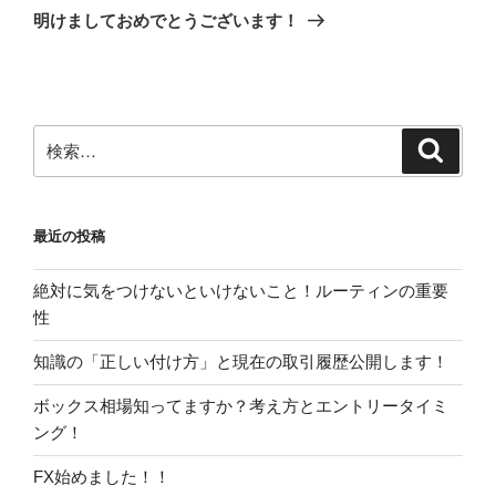
ゲ
の
明けましておめでとうございます！
投
ー
稿
シ
ョ
ン
検
検
索
索:
最近の投稿
絶対に気をつけないといけないこと！ルーティンの重要
性
知識の「正しい付け方」と現在の取引履歴公開します！
ボックス相場知ってますか？考え方とエントリータイミ
ング！
FX始めました！！