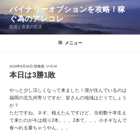
コ
バイナリーオプションを攻略！稼
ン
ぐ為のアレコレ
テ
ン
投資と音楽の生活
ツ
へ
メニュー
ス
キ
ッ
投
2018年9月26日
投稿者:
U-ICHI
プ
稿
本日は3勝1敗
日:
やっと少し涼しくなって来ました！僕が住んでいるのは
福岡の北九州寄りですが、皆さんの地域はどうでしょう
か？
ただですね、ネギ、植えたんですけど、当初数十本生え
て来たのが今は残り2本。。。2本て。。。小ネギなんで
食べれる量ちゃうやん。。。