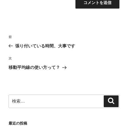
投
前
前
稿
の
張り付いている時間、大事です
ナ
投
ビ
稿
次
次
ゲ
の
移動平均線の使い方って？
投
ー
稿
シ
ョ
ン
検
検
索
索:
最近の投稿