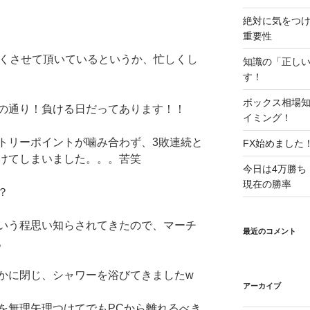
絶対に気をつ
重要性
しくさせて頂いているというか、忙しくし
知識の「正し
す！
ボックス相場
の通り！負ける日だってあります！！
イミング！
トリーポイントが噛み合わず、3敗連続と
FX始めました
けてしまいました。。。苦笑
今日は4万勝ち
現在の勝率
？
いう程思い知らされてきたので、マーチ
最近のコメント
。
かに閉じ、シャワーを浴びてきましたw
アーカイブ
を無理矢理つけてでもPCから離れるべき