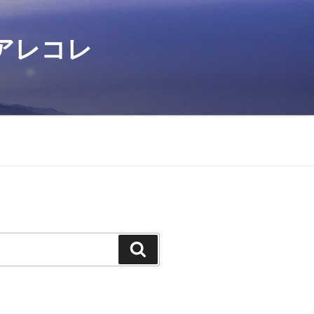
アレコレ
検
索