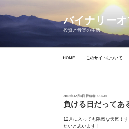
コ
ン
テ
バイナリーオ
ン
投資と音楽の生活
ツ
へ
ス
キ
HOME
このサイトについて
ッ
プ
投
2018年12月4日
投稿者:
U-ICHI
稿
負ける日だってあ
日:
12月に入っても陽気な天気！
たいと思います！